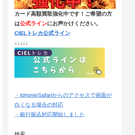
カード高額買取強化中です！ご希望の方
は
公式ライン
にお声かけください。
CIELトレカ公式ライン
↓↓↓↓↓
・Iphone/Safariからのアクセスで画面が
白くなる場合の対応
・銀行振込対応開始しました
検索