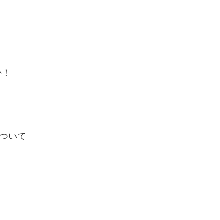
か！
ついて