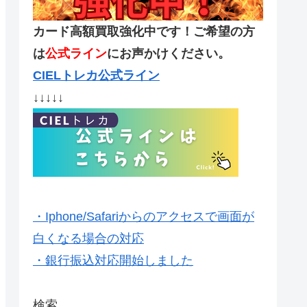
カード高額買取強化中です！ご希望の方
は
公式ライン
にお声かけください。
CIELトレカ公式ライン
↓↓↓↓↓
・Iphone/Safariからのアクセスで画面が
白くなる場合の対応
・銀行振込対応開始しました
検索